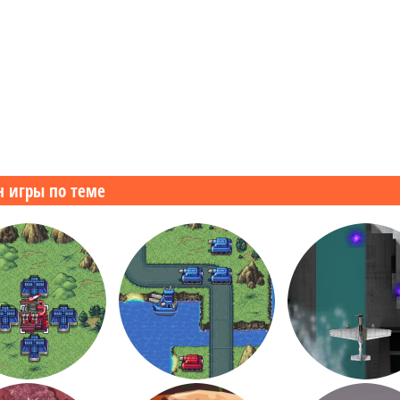
 игры по теме