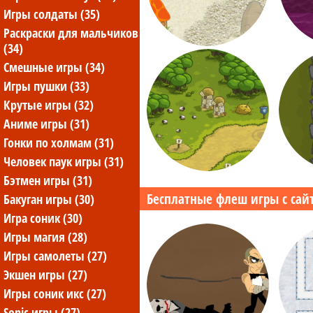
игры солдаты (35)
раскраски для мальчиков
(34)
смешные игры (34)
игры пушки (33)
крутые игры (32)
аниме игры (31)
гонки по холмам (31)
человек паук игры (31)
бэтмен игры (31)
Бесплатные флеш игры с сай
бакуган игры (30)
игра соник (30)
игры магия (28)
игры самолеты (27)
экшен игры (27)
игры соник икс (27)
sonic игры (27)