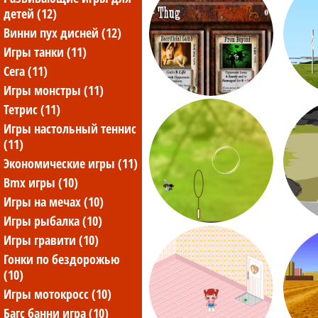
детей (12)
винни пух дисней (12)
игры танки (11)
сега (11)
игры монстры (11)
тетрис (11)
игры настольный теннис
(11)
экономические игры (11)
bmx игры (10)
игры на мечах (10)
игры рыбалка (10)
игры гравити (10)
гонки по бездорожью
(10)
игры мотокросс (10)
багс банни игра (10)