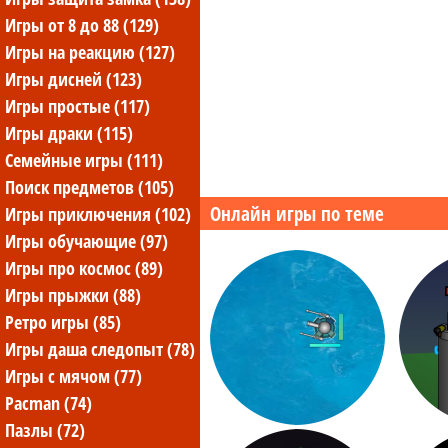
игры от 8 до 88 (129)
игры на реакцию (127)
игры дисней (123)
игры простые (117)
игры драки (115)
семейные игры (111)
поиск предметов (105)
Онлайн игры по теме
игры приключения (102)
игры обучающие (97)
игры про космос (89)
игры прыжки (88)
ретро игры (85)
игры даша следопыт (78)
игры с мячом (77)
pacman (74)
пазлы (72)