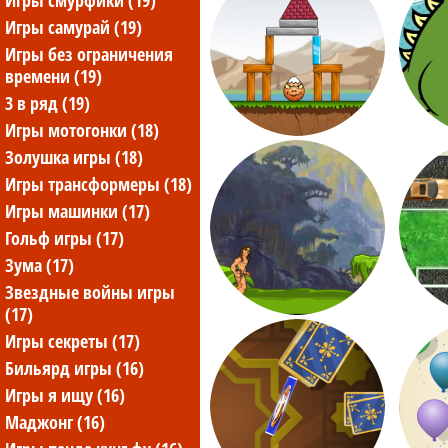
игры смурфики (19)
игры самурай (19)
игры без ограничения
времени (19)
3 в ряд (19)
игры мотогонки (18)
золушка игры (18)
игры трансформеры (18)
игры машинки (17)
гольф игры (17)
зума (17)
звездные войны игры
(17)
игры секреты (17)
бильярд игры (16)
игры я ищу (16)
маджонг (16)