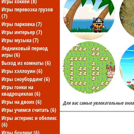
игры хоккей (8)
игры перевозка грузов
(7)
игры парковка (7)
игры интерьер (7)
игры музыка (7)
ледниковый период
игры (6)
выход из комнаты (6)
игры хэллоуин (6)
игры сноубординг (6)
игры гонки на
квадроциклах (6)
игры на двоих (6)
Для вас самые увлекательные онла
игры учимся считать (6)
игры астерикс и обеликс
(6)
игры боулинг (6)