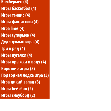
бомбермен (4)
игры баскетбол (4)
игры теннис (4)
игры фантастика (4)
игра lines (4)
игры супермен (4)
дудл джамп игра (4)
три в ряд (4)
игры пугалки (4)
игры прыжки в воду (4)
короткие игры (3)
подводная лодка игра (3)
игра дикий запад (3)
игры бейсбол (2)
игры сноуборд (2)