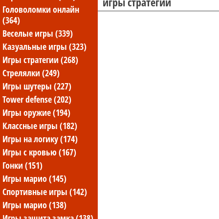
игры стратегии
головоломки онлайн
(364)
веселые игры (339)
казуальные игры (323)
игры стратегии (268)
стрелялки (249)
игры шутеры (227)
tower defense (202)
игры оружие (194)
классные игры (182)
игры на логику (174)
игры с кровью (167)
гонки (151)
игры марио (145)
спортивные игры (142)
игры марио (138)
игры защита замка (138)