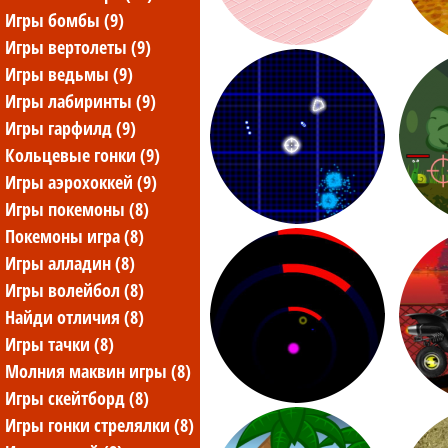
игры бомбы (9)
игры вертолеты (9)
игры ведьмы (9)
игры лабиринты (9)
игры гарфилд (9)
кольцевые гонки (9)
игры аэрохоккей (9)
игры покемоны (8)
покемоны игра (8)
игры алладин (8)
игры волейбол (8)
найди отличия (8)
игры тачки (8)
молния маквин игры (8)
игры скейтборд (8)
игры гонки стрелялки (8)