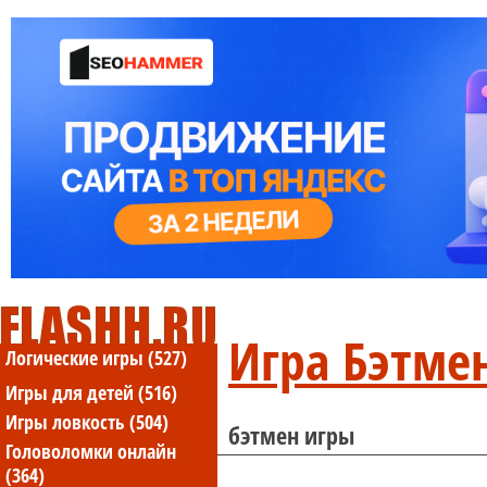
Игра Бэтм
логические игры (527)
игры для детей (516)
игры ловкость (504)
бэтмен игры
головоломки онлайн
(364)