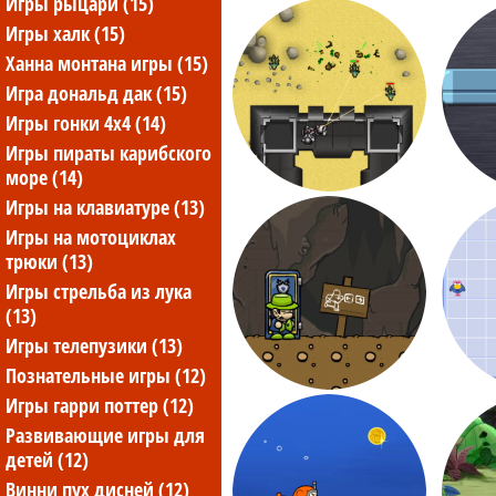
игры рыцари (15)
игры халк (15)
ханна монтана игры (15)
игра дональд дак (15)
игры гонки 4x4 (14)
игры пираты карибского
море (14)
игры на клавиатуре (13)
игры на мотоциклах
трюки (13)
игры стрельба из лука
(13)
игры телепузики (13)
познательные игры (12)
игры гарри поттер (12)
развивающие игры для
детей (12)
винни пух дисней (12)