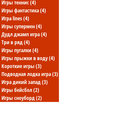
игры теннис (4)
игры фантастика (4)
игра lines (4)
игры супермен (4)
дудл джамп игра (4)
три в ряд (4)
игры пугалки (4)
игры прыжки в воду (4)
короткие игры (3)
подводная лодка игра (3)
игра дикий запад (3)
игры бейсбол (2)
игры сноуборд (2)