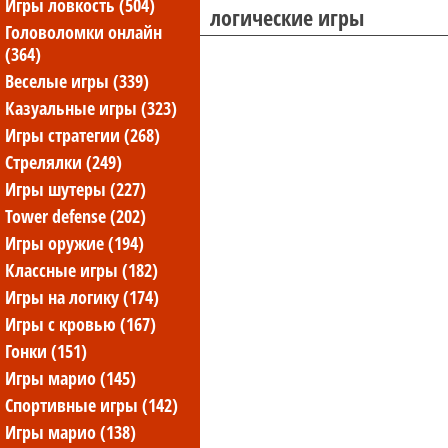
игры ловкость (504)
логические игры
головоломки онлайн
(364)
веселые игры (339)
казуальные игры (323)
игры стратегии (268)
стрелялки (249)
игры шутеры (227)
tower defense (202)
игры оружие (194)
классные игры (182)
игры на логику (174)
игры с кровью (167)
гонки (151)
игры марио (145)
спортивные игры (142)
игры марио (138)