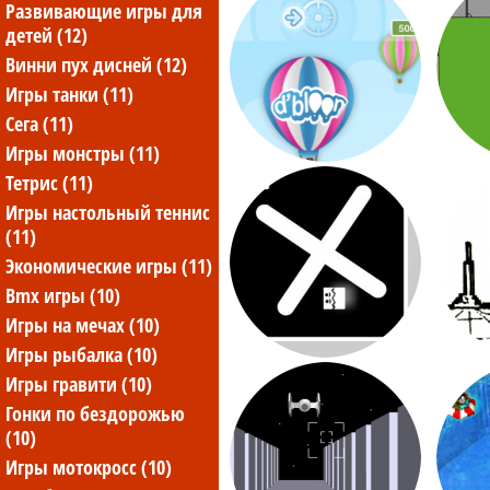
развивающие игры для
детей (12)
винни пух дисней (12)
игры танки (11)
сега (11)
игры монстры (11)
тетрис (11)
игры настольный теннис
(11)
экономические игры (11)
bmx игры (10)
игры на мечах (10)
игры рыбалка (10)
игры гравити (10)
гонки по бездорожью
(10)
игры мотокросс (10)