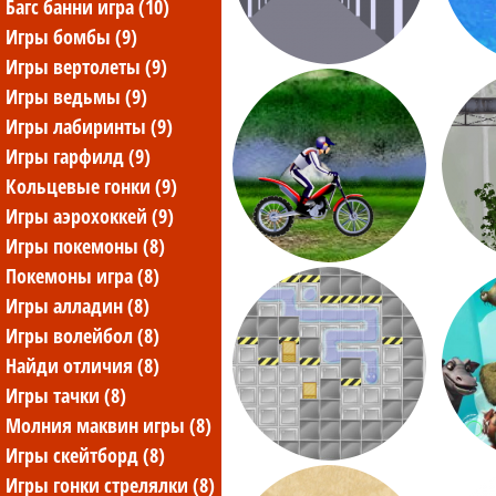
багс банни игра (10)
игры бомбы (9)
игры вертолеты (9)
игры ведьмы (9)
игры лабиринты (9)
игры гарфилд (9)
кольцевые гонки (9)
игры аэрохоккей (9)
игры покемоны (8)
покемоны игра (8)
игры алладин (8)
игры волейбол (8)
найди отличия (8)
игры тачки (8)
молния маквин игры (8)
игры скейтборд (8)
игры гонки стрелялки (8)