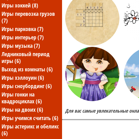
игры хоккей (8)
игры перевозка грузов
(7)
игры парковка (7)
игры интерьер (7)
игры музыка (7)
ледниковый период
игры (6)
выход из комнаты (6)
игры хэллоуин (6)
игры сноубординг (6)
игры гонки на
квадроциклах (6)
игры на двоих (6)
Для вас самые увлекательные онла
игры учимся считать (6)
игры астерикс и обеликс
(6)