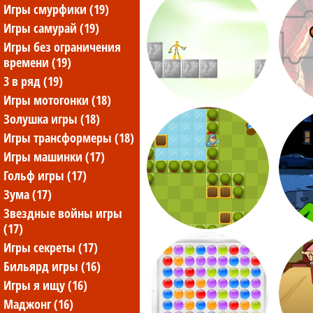
игры смурфики (19)
игры самурай (19)
игры без ограничения
времени (19)
3 в ряд (19)
игры мотогонки (18)
золушка игры (18)
игры трансформеры (18)
игры машинки (17)
гольф игры (17)
зума (17)
звездные войны игры
(17)
игры секреты (17)
бильярд игры (16)
игры я ищу (16)
маджонг (16)