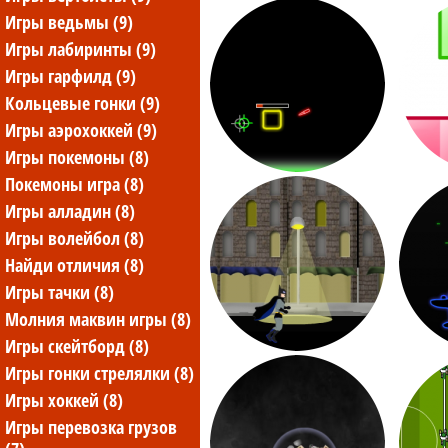
игры ведьмы (9)
игры лабиринты (9)
игры гарфилд (9)
кольцевые гонки (9)
игры аэрохоккей (9)
игры покемоны (8)
покемоны игра (8)
игры алладин (8)
игры волейбол (8)
найди отличия (8)
игры тачки (8)
молния маквин игры (8)
игры скейтборд (8)
игры гонки стрелялки (8)
игры хоккей (8)
игры перевозка грузов