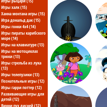
игры рыцари (15)
игры халк (15)
ханна монтана игры (15)
игра дональд дак (15)
игры гонки 4x4 (14)
игры пираты карибского
море (14)
игры на клавиатуре (13)
игры на мотоциклах
трюки (13)
игры стрельба из лука
(13)
игры телепузики (13)
познательные игры (12)
игры гарри поттер (12)
развивающие игры для
детей (12)
винни пух дисней (12)