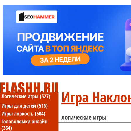
Игра Накло
логические игры (527)
игры для детей (516)
игры ловкость (504)
логические игры
головоломки онлайн
(364)