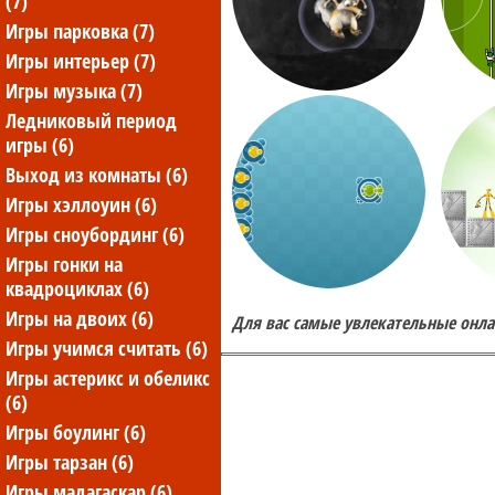
(7)
игры парковка (7)
игры интерьер (7)
игры музыка (7)
ледниковый период
игры (6)
выход из комнаты (6)
игры хэллоуин (6)
игры сноубординг (6)
игры гонки на
квадроциклах (6)
игры на двоих (6)
Для вас самые увлекательные онла
игры учимся считать (6)
игры астерикс и обеликс
(6)
игры боулинг (6)
игры тарзан (6)
игры мадагаскар (6)