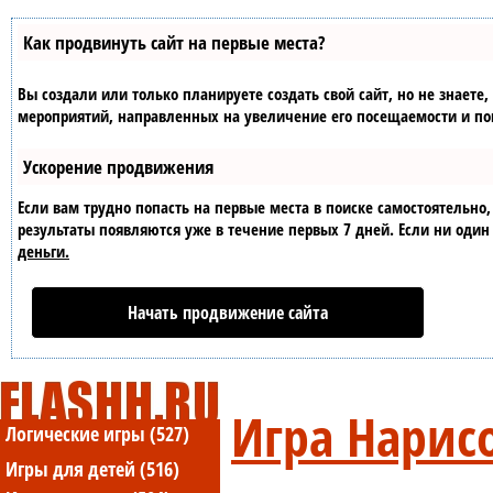
Как продвинуть сайт на первые места?
Вы создали или только планируете создать свой сайт, но не знаете,
мероприятий, направленных на увеличение его посещаемости и по
Ускорение продвижения
Если вам трудно попасть на первые места в поиске самостоятельно
результаты появляются уже в течение первых 7 дней. Если ни один з
деньги.
Начать продвижение сайта
Игра Нари
логические игры (527)
игры для детей (516)