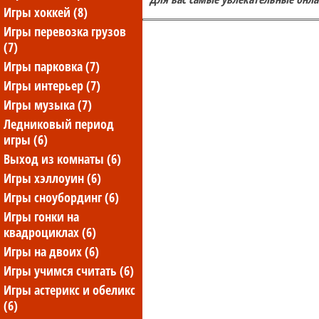
игры хоккей (8)
игры перевозка грузов
(7)
игры парковка (7)
игры интерьер (7)
игры музыка (7)
ледниковый период
игры (6)
выход из комнаты (6)
игры хэллоуин (6)
игры сноубординг (6)
игры гонки на
квадроциклах (6)
игры на двоих (6)
игры учимся считать (6)
игры астерикс и обеликс
(6)