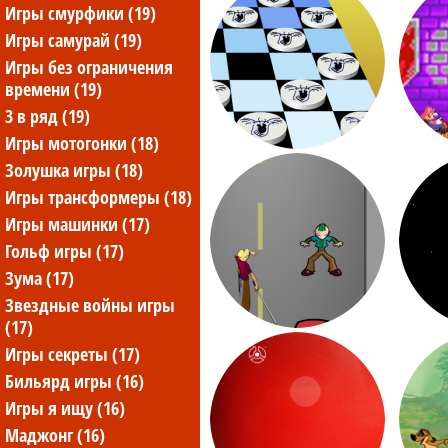
игры смурфики (19)
игры самурай (19)
игры без ограничения
времени (19)
3 в ряд (19)
игры мотогонки (18)
золушка игры (18)
игры трансформеры (18)
игры машинки (17)
гольф игры (17)
зума (17)
звездные войны игры
(17)
игры секреты (17)
бильярд игры (16)
игры я ищу (16)
маджонг (16)