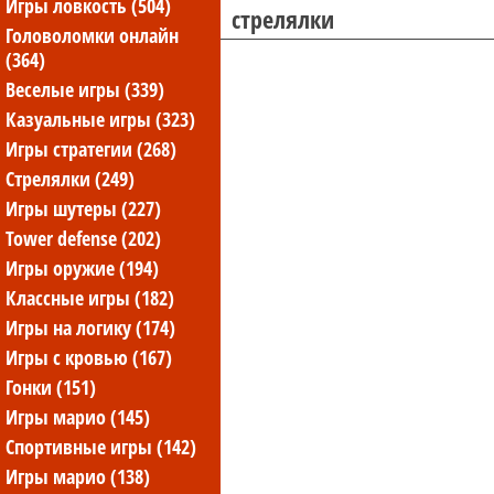
игры ловкость (504)
стрелялки
головоломки онлайн
(364)
веселые игры (339)
казуальные игры (323)
игры стратегии (268)
стрелялки (249)
игры шутеры (227)
tower defense (202)
игры оружие (194)
классные игры (182)
игры на логику (174)
игры с кровью (167)
гонки (151)
игры марио (145)
спортивные игры (142)
игры марио (138)