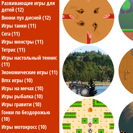
развивающие игры для
детей (12)
винни пух дисней (12)
игры танки (11)
сега (11)
игры монстры (11)
тетрис (11)
игры настольный теннис
(11)
экономические игры (11)
bmx игры (10)
игры на мечах (10)
игры рыбалка (10)
игры гравити (10)
гонки по бездорожью
(10)
игры мотокросс (10)