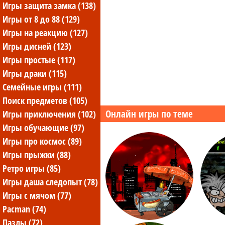
игры защита замка (138)
игры от 8 до 88 (129)
игры на реакцию (127)
игры дисней (123)
игры простые (117)
игры драки (115)
семейные игры (111)
поиск предметов (105)
Онлайн игры по теме
игры приключения (102)
игры обучающие (97)
игры про космос (89)
игры прыжки (88)
ретро игры (85)
игры даша следопыт (78)
игры с мячом (77)
pacman (74)
пазлы (72)