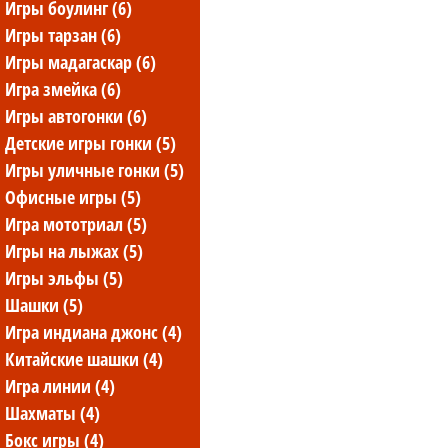
игры боулинг (6)
игры тарзан (6)
игры мадагаскар (6)
игра змейка (6)
игры автогонки (6)
детские игры гонки (5)
игры уличные гонки (5)
офисные игры (5)
игра мототриал (5)
игры на лыжах (5)
игры эльфы (5)
шашки (5)
игра индиана джонс (4)
китайские шашки (4)
игра линии (4)
шахматы (4)
бокс игры (4)