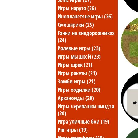
игры наруто (26)
инопланетяне игры (26)
смешарики (25)
гонки на внедорожниках
(24)
ролевые игры (23)
игры мышкой (23)
игры шрек (21)
игры ракеты (21)
зомби игры (21)
игры ходилки (20)
арканоиды (20)
игры черепашки ниндзя
(20)
игра уличные бои (19)
рпг игры (19)