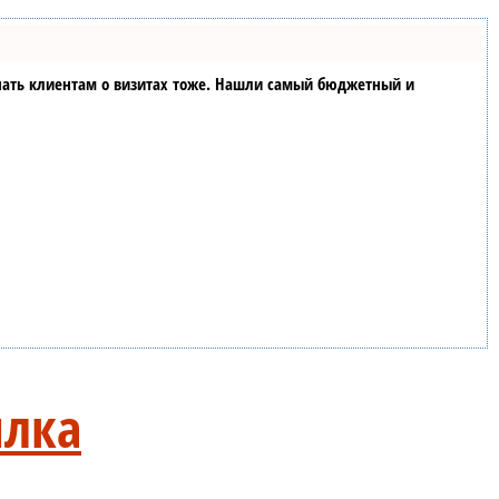
оминать клиентам о визитах тоже. Нашли самый бюджетный и
ялка