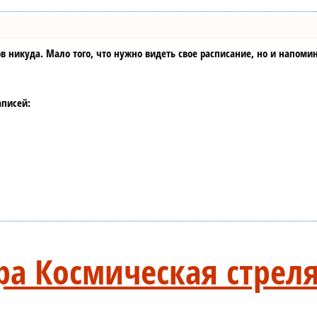
нтов никуда. Мало того, что нужно видеть свое расписание, но и нап
аписей:
гра Космическая стрел