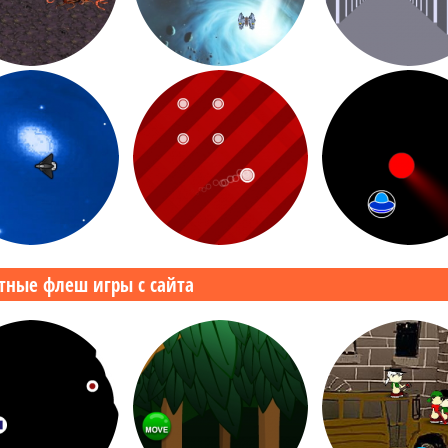
тные флеш игры с сайта