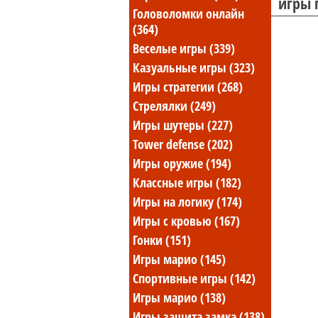
игры 
головоломки онлайн
(364)
веселые игры (339)
казуальные игры (323)
игры стратегии (268)
стрелялки (249)
игры шутеры (227)
tower defense (202)
игры оружие (194)
классные игры (182)
игры на логику (174)
игры с кровью (167)
гонки (151)
игры марио (145)
спортивные игры (142)
игры марио (138)
игры защита замка (138)