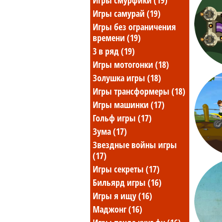
игры смурфики (19)
игры самурай (19)
игры без ограничения
времени (19)
3 в ряд (19)
игры мотогонки (18)
золушка игры (18)
игры трансформеры (18)
игры машинки (17)
гольф игры (17)
зума (17)
звездные войны игры
(17)
игры секреты (17)
бильярд игры (16)
игры я ищу (16)
маджонг (16)