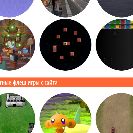
тные флеш игры с сайта