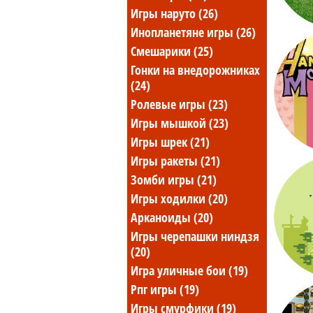
игры наруто (26)
инопланетяне игры (26)
смешарики (25)
гонки на внедорожниках
(24)
ролевые игры (23)
игры мышкой (23)
игры шрек (21)
игры ракеты (21)
зомби игры (21)
игры ходилки (20)
арканоиды (20)
игры черепашки ниндзя
(20)
игра уличные бои (19)
рпг игры (19)
игры смурфики (19)