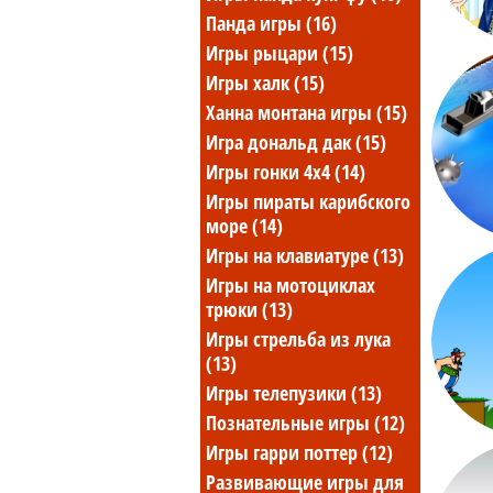
панда игры (16)
игры рыцари (15)
игры халк (15)
ханна монтана игры (15)
игра дональд дак (15)
игры гонки 4x4 (14)
игры пираты карибского
море (14)
игры на клавиатуре (13)
игры на мотоциклах
трюки (13)
игры стрельба из лука
(13)
игры телепузики (13)
познательные игры (12)
игры гарри поттер (12)
развивающие игры для