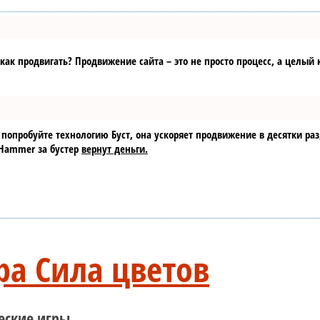
, как продвигать? Продвижение сайта – это не просто процесс, а цел
, попробуйте технологию
Буст
, она ускоряет продвижение в десятки ра
oHammer
за бустер
вернут деньги.
гра Сила цветов
еские игры