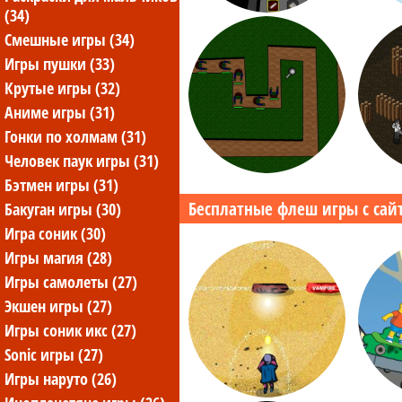
(34)
смешные игры (34)
игры пушки (33)
крутые игры (32)
аниме игры (31)
гонки по холмам (31)
человек паук игры (31)
бэтмен игры (31)
Бесплатные флеш игры с сай
бакуган игры (30)
игра соник (30)
игры магия (28)
игры самолеты (27)
экшен игры (27)
игры соник икс (27)
sonic игры (27)
игры наруто (26)