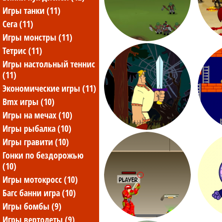
игры танки (11)
сега (11)
игры монстры (11)
тетрис (11)
игры настольный теннис
(11)
экономические игры (11)
bmx игры (10)
игры на мечах (10)
игры рыбалка (10)
игры гравити (10)
гонки по бездорожью
(10)
игры мотокросс (10)
багс банни игра (10)
игры бомбы (9)
игры вертолеты (9)