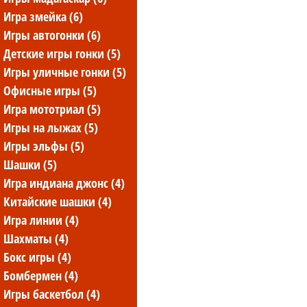
игра змейка (6)
игры автогонки (6)
детские игры гонки (5)
игры уличные гонки (5)
офисные игры (5)
игра мототриал (5)
игры на лыжах (5)
игры эльфы (5)
шашки (5)
игра индиана джонс (4)
китайские шашки (4)
игра линии (4)
шахматы (4)
бокс игры (4)
бомбермен (4)
игры баскетбол (4)