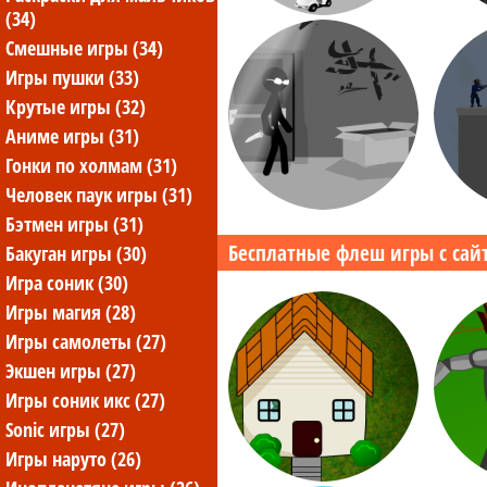
(34)
смешные игры (34)
игры пушки (33)
крутые игры (32)
аниме игры (31)
гонки по холмам (31)
человек паук игры (31)
бэтмен игры (31)
Бесплатные флеш игры с сай
бакуган игры (30)
игра соник (30)
игры магия (28)
игры самолеты (27)
экшен игры (27)
игры соник икс (27)
sonic игры (27)
игры наруто (26)