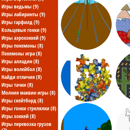
игры ведьмы (9)
игры лабиринты (9)
игры гарфилд (9)
кольцевые гонки (9)
игры аэрохоккей (9)
игры покемоны (8)
покемоны игра (8)
игры алладин (8)
игры волейбол (8)
найди отличия (8)
игры тачки (8)
молния маквин игры (8)
игры скейтборд (8)
игры гонки стрелялки (8)
игры хоккей (8)
игры перевозка грузов