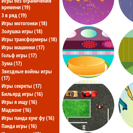
игры без ограничения
времени (19)
3 в ряд (19)
игры мотогонки (18)
золушка игры (18)
игры трансформеры (18)
игры машинки (17)
гольф игры (17)
зума (17)
звездные войны игры
(17)
игры секреты (17)
бильярд игры (16)
игры я ищу (16)
маджонг (16)
игры панда кунг фу (16)
панда игры (16)