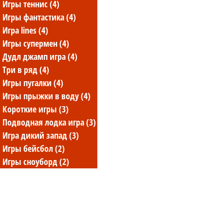
игры теннис (4)
игры фантастика (4)
игра lines (4)
игры супермен (4)
дудл джамп игра (4)
три в ряд (4)
игры пугалки (4)
игры прыжки в воду (4)
короткие игры (3)
подводная лодка игра (3)
игра дикий запад (3)
игры бейсбол (2)
игры сноуборд (2)