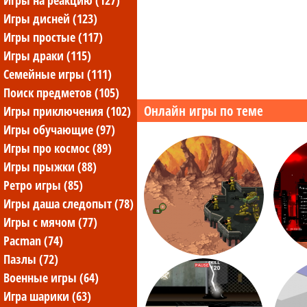
игры на реакцию (127)
игры дисней (123)
игры простые (117)
игры драки (115)
семейные игры (111)
поиск предметов (105)
Онлайн игры по теме
игры приключения (102)
игры обучающие (97)
игры про космос (89)
игры прыжки (88)
ретро игры (85)
игры даша следопыт (78)
игры с мячом (77)
pacman (74)
пазлы (72)
военные игры (64)
игра шарики (63)