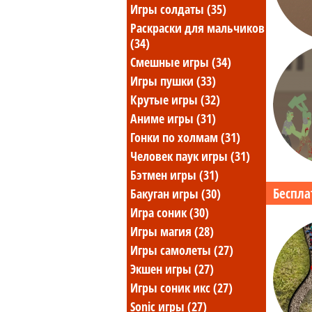
игры солдаты (35)
раскраски для мальчиков
(34)
смешные игры (34)
игры пушки (33)
крутые игры (32)
аниме игры (31)
гонки по холмам (31)
человек паук игры (31)
бэтмен игры (31)
Беспла
бакуган игры (30)
игра соник (30)
игры магия (28)
игры самолеты (27)
экшен игры (27)
игры соник икс (27)
sonic игры (27)