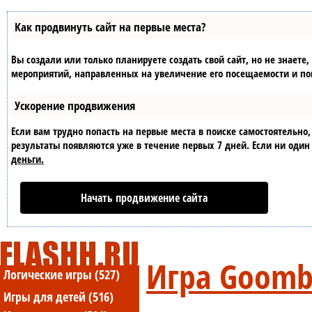
Как продвинуть сайт на первые места?
Вы создали или только планируете создать свой сайт, но не знаете,
мероприятий, направленных на увеличение его посещаемости и по
Ускорение продвижения
Если вам трудно попасть на первые места в поиске самостоятельно
результаты появляются уже в течение первых 7 дней. Если ни один з
деньги.
Начать продвижение сайта
Игра Goom
логические игры (527)
игры для детей (516)