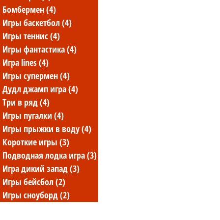
бомбермен (4)
игры баскетбол (4)
игры теннис (4)
игры фантастика (4)
игра lines (4)
игры супермен (4)
дудл джамп игра (4)
три в ряд (4)
игры пугалки (4)
игры прыжки в воду (4)
короткие игры (3)
подводная лодка игра (3)
игра дикий запад (3)
игры бейсбол (2)
игры сноуборд (2)