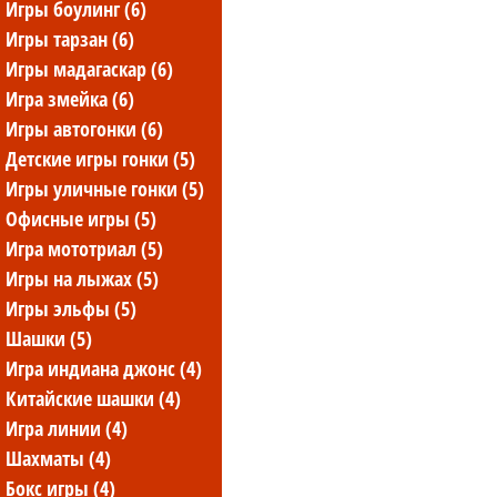
игры боулинг (6)
игры тарзан (6)
игры мадагаскар (6)
игра змейка (6)
игры автогонки (6)
детские игры гонки (5)
игры уличные гонки (5)
офисные игры (5)
игра мототриал (5)
игры на лыжах (5)
игры эльфы (5)
шашки (5)
игра индиана джонс (4)
китайские шашки (4)
игра линии (4)
шахматы (4)
бокс игры (4)