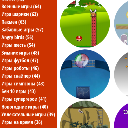
военные игры (64)
игра шарики (63)
пакмен (63)
забавные игры (57)
angry birds (56)
игры жесть (54)
зимние игры (48)
игры футбол (47)
игры роботы (46)
игры снайпер (44)
игры симпсоны (43)
бен 10 игры (43)
игры супергерои (41)
новогодние игры (40)
увлекательные игры (39)
игры на время (36)