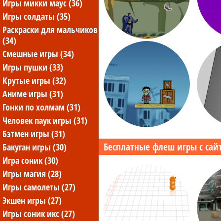
игры микки маус (36)
игры солдаты (35)
раскраски для мальчиков
(34)
смешные игры (34)
игры пушки (33)
крутые игры (32)
аниме игры (31)
гонки по холмам (31)
человек паук игры (31)
бэтмен игры (31)
Бесплатные флеш игры с сай
бакуган игры (30)
игра соник (30)
игры магия (28)
игры самолеты (27)
экшен игры (27)
игры соник икс (27)