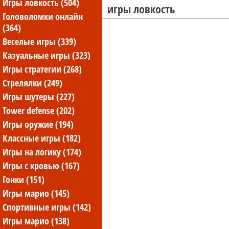
игры ловкость (504)
игры ловкость
головоломки онлайн
(364)
веселые игры (339)
казуальные игры (323)
игры стратегии (268)
стрелялки (249)
игры шутеры (227)
tower defense (202)
игры оружие (194)
классные игры (182)
игры на логику (174)
игры с кровью (167)
гонки (151)
игры марио (145)
спортивные игры (142)
игры марио (138)